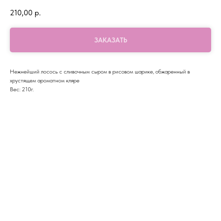
210,00
р.
ЗАКАЗАТЬ
Нежнейший лосось с сливочным сыром в рисовом шарике, обжаренный в
хрустящем ароматном кляре
Вес: 210г.