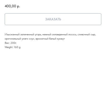
400,00
р.
ЗАКАЗАТЬ
Изысканный запеченный угорь, нежный охлажденный лосось, сливочный сыр,
оригинальный унаги соус, ароматный белый кунжут
Вес: 200г.
Weight: 160 g