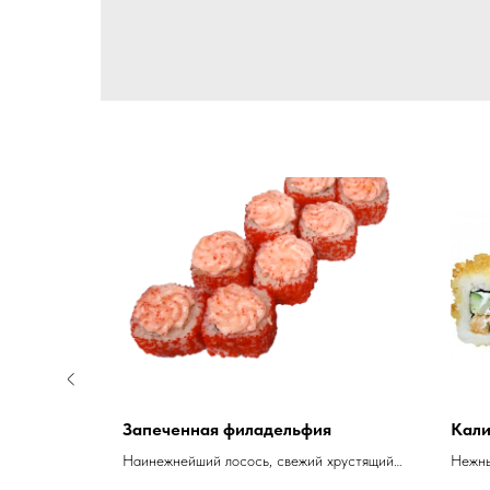
Запеченная филадельфия
Кали
 соус на
Наинежнейший лосось, свежий хрустящий
Нежны
чный
огурец, сочная икра Масаго, сливочный
терия