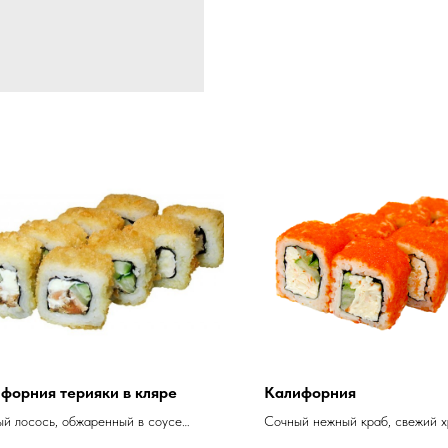
форния терияки в кляре
Калифорния
й лосось, обжаренный в соусе
Сочный нежный краб, свежий 
ки, мягкий сливочный сыр, свежий
огурчик, сочная икра Масаго 