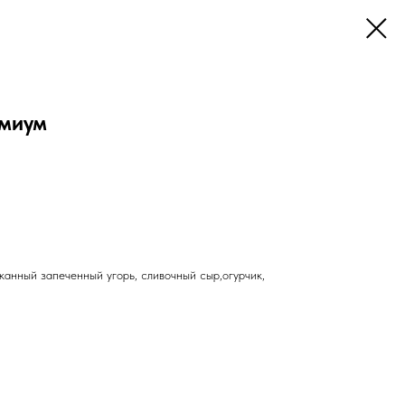
миум
анный запеченный угорь, сливочный сыр,огурчик,