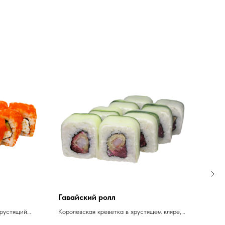
Гавайский ролл
Ово
хрустящий
Королевская креветка в хрустящем кляре,
Свеж
(оранжевая)
сочная малиновая масаго, оригинальный
перец