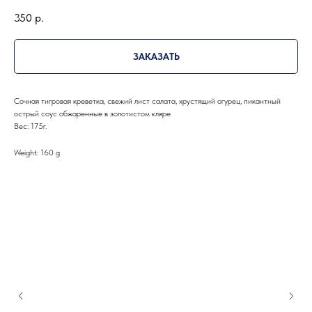
350
р.
ЗАКАЗАТЬ
Сочная тигровая креветка, свежий лист салата, хрустящий огурец, пикантный
острый соус обжаренные в золотистом кляре
Вес: 175г.
Weight: 160 g